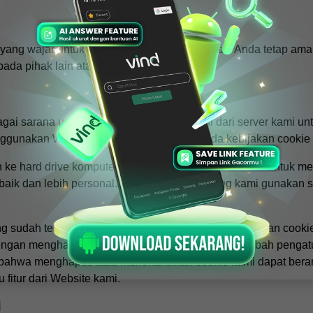
ang wajar untuk memastikan bahwa informasi Anda tetap aman 
ada pihak lain atau pihak ketiga.
i sarana untuk mengumpulkan informasi dari server kami untuk
enggunakan Website kami, Anda setuju kepada kebijakan cookie
an ke hard drive komputer Anda. Mereka membantu kita untuk m
baik dan lebih personal. Beberapa cookie yang kami gunakan s
g sudah tersimpan di komputer Anda atau menghentikan cooki
ngan menghapus cookie yang ada dan/atau mengubah pengatur
 bahwa menghapus atau menonaktifkan cookie kami dapat berar
fitur dari Website kami.
i