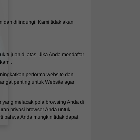
dan dilindungi. Kami tidak akan
 tujuan di atas. Jika Anda mendaftar
 kami.
eningkatkan performa website dan
angat penting untuk Website agar
e yang melacak pola browsing Anda di
an privasi browser Anda untuk
ti bahwa Anda mungkin tidak dapat