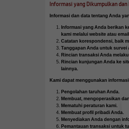
Informasi yang Dikumpulkan da
Informasi dan data tentang Anda ya
Informasi yang Anda berikan k
kami melalui website atau email
Catatan korespondensi, baik me
Tanggapan Anda untuk survei at
Rincian transaksi Anda melakuk
Rincian kunjungan Anda ke situ
lainnya.
Kami dapat menggunakan informasi p
Pengolahan taruhan Anda.
Membuat, mengoperasikan dan
Mematuhi peraturan kami.
Membuat profil pribadi Anda.
Menyediakan Anda dengan info
Pemantauan transaksi untuk t