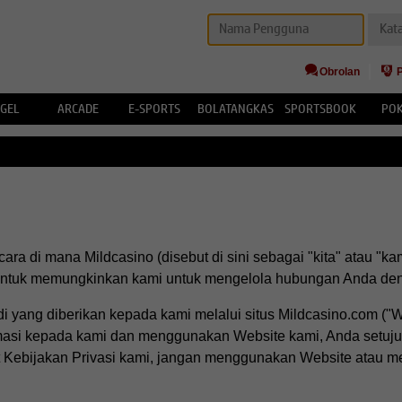
Obrolan
P
GEL
ARCADE
E-SPORTS
BOLATANGKAS
SPORTSBOOK
PO
ra di mana Mildcasino (disebut di sini sebagai "kita" atau "k
untuk memungkinkan kami untuk mengelola hubungan Anda den
 yang diberikan kepada kami melalui situs Mildcasino.com ("W
masi kepada kami dan menggunakan Website kami, Anda setuju d
at Kebijakan Privasi kami, jangan menggunakan Website atau m