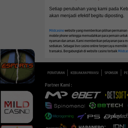
Setiap perubahan yang kami pada Kebi
akan menjadi efektif begitu diposting.
Mildcasino
website yang memberikan pilihan permainan ca
mobile phone sehingga memudahkan para pemain untuk be
nyaman dan aman. Kami memberikan pelayanan para me
sediakan. Sebagai live casino online terpercaya memil
transaksi. Bergabunglah di website casino terbaik
Mildca
PERATURAN
KEBIJAKAN PRIVASI
SPONSOR
PE
Partner Kami :