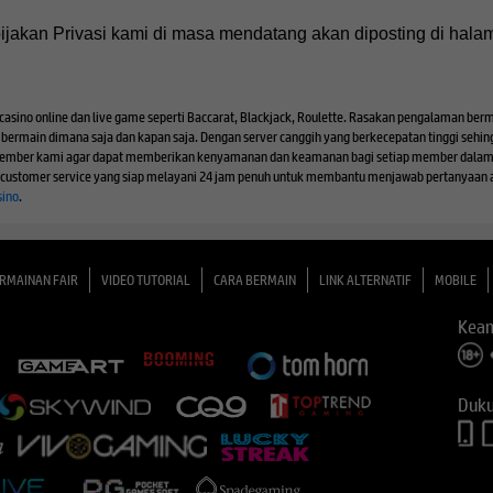
jakan Privasi kami di masa mendatang akan diposting di halam
sino online dan live game seperti Baccarat, Blackjack, Roulette. Rasakan pengalaman berm
rmain dimana saja dan kapan saja. Dengan server canggih yang berkecepatan tinggi sehin
mber kami agar dapat memberikan kenyamanan dan keamanan bagi setiap member dalam m
iki customer service yang siap melayani 24 jam penuh untuk membantu menjawab pertanyaa
sino
.
RMAINAN FAIR
VIDEO TUTORIAL
CARA BERMAIN
LINK ALTERNATIF
MOBILE
Keam
Duku