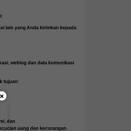
i:
asi lain yang Anda kirimkan kepada
okasi, weblog dan data komunikasi
k tujuan:
×
mi, dan
ncucian uang dan kecurangan.